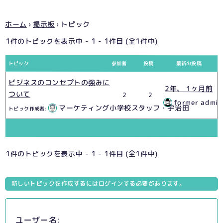
ホーム
›
掲示板
›
トピック
1件のトピックを表示中 - 1 - 1件目 (全1件中)
トピック
参加者
投稿
最新の投稿
ビジネスのコンセプトの強みに
2年、 1ヶ月前
ついて
2
2
former admin
マーケティング小学校スタッフ・宇治田
トピック作成者:
1件のトピックを表示中 - 1 - 1件目 (全1件中)
新しいトピックを作成するにはログインする必要があります。
ユーザー名: